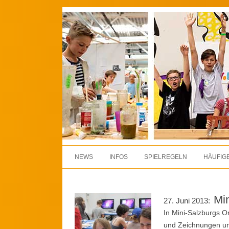
Spielen heißt lernen!
Kinderstadt Mini-Salzburg
Zum Inhalt springen
NEWS
INFOS
SPIELREGELN
HÄUFIG
Min
27. Juni 2013:
In Mini-Salzburgs O
und Zeichnungen und