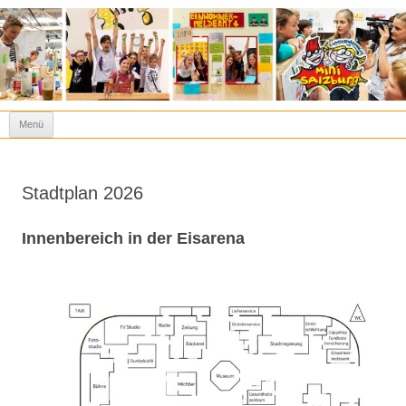
Kinderstadt Mini-Salzburg
Spielen heißt lernen!
Zum Inhalt springen
Menü
Stadtplan 2026
Innenbereich in der Eisarena